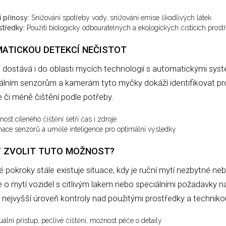
 přínosy:
Snižování spotřeby vody, snižování emise škodlivých látek
středky:
Použití biologicky odbouratelných a ekologických čisticích prost
ATICKOU DETEKCÍ NEČISTOT
e dostává i do oblasti mycích technologií s automatickými sy
iálním senzorům a kamerám tyto myčky dokáží identifikovat pr
e či méně čištění podle potřeby.
ost cíleného čištění šetří čas i zdroje
ce senzorů a umělé inteligence pro optimální výsledky
DY ZVOLIT TUTO MOŽNOST?
é pokroky stále existuje situace, kdy je ruční mytí nezbytné ne
e o mytí vozidel s citlivým lakem nebo speciálními požadavky na
 nejvyšší úroveň kontroly nad použitými prostředky a techniko
uální přístup, pečlivé čištění, možnost péče o detaily