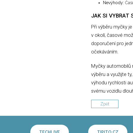
Nevýhody:
Časo
JAK SI VYBRAT
Při výběru myčky je
v okolí, časové mož
doporučení pro jedn
očekáváním.
Myčky automobilů na
výběru a využijte ty
výhodu rychlosti au
svému vozidlu dlouh
Zpět
TECHLIVE
TIPITO.CZ