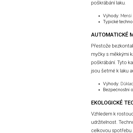
poškrábání laku.
Výhody:
Menší r
Typické techno
AUTOMATICKÉ M
Přestože bezkontak
myčky s měkkými kart
poškrábání. Tyto ka
jsou šetrné k laku 
Výhody:
Důkladn
Bezpečnostní o
EKOLOGICKÉ TE
Vzhledem k rostouc
udržitelnost. Techn
celkovou spotřebu.