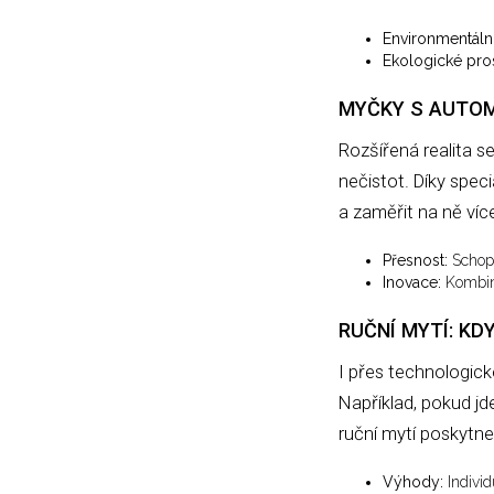
Environmentální
Ekologické pro
MYČKY S AUTOM
Rozšířená realita s
nečistot. Díky spec
a zaměřit na ně víc
Přesnost:
Schopn
Inovace:
Kombina
RUČNÍ MYTÍ: K
I přes technologick
Například, pokud jd
ruční mytí poskytne
Výhody:
Individ