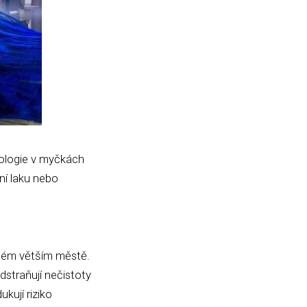
nologie v myčkách
ní laku nebo
ždém větším městě.
dstraňují nečistoty
kují riziko