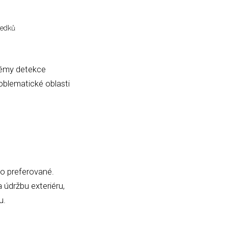
ředků
stémy detekce
oblematické oblasti
bo preferované.
 údržbu exteriéru,
u.