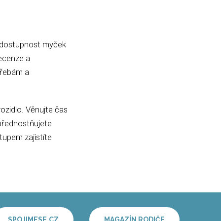
a, dostupnost myček
recenze a
otřebám a
vozidlo. Věnujte čas
upřednostňujete
tupem zajistíte
SPOJIMESE.CZ
MAGAZÍN RODIČE