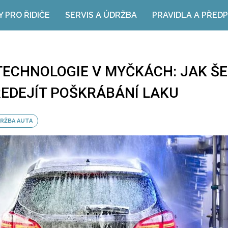
Y PRO ŘIDIČE
SERVIS A ÚDRŽBA
PRAVIDLA A PŘEDP
TECHNOLOGIE V MYČKÁCH: JAK Š
ŘEDEJÍT POŠKRÁBÁNÍ LAKU
DRŽBA AUTA