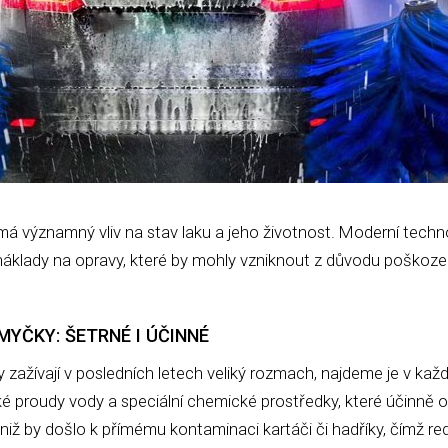
má významný vliv na stav laku a jeho životnost. Moderní tech
náklady na opravy, které by mohly vzniknout z důvodu poškoze
YČKY: ŠETRNÉ I ÚČINNÉ
 zažívají v posledních letech veliký rozmach, najdeme je v ka
ké proudy vody a speciální chemické prostředky, které účinně o
niž by došlo k přímému kontaminaci kartáči či hadříky, čímž redu