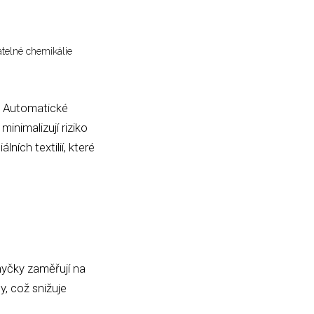
telné chemikálie
. Automatické
minimalizují riziko
ích textilií, které
yčky zaměřují na
y, což snižuje