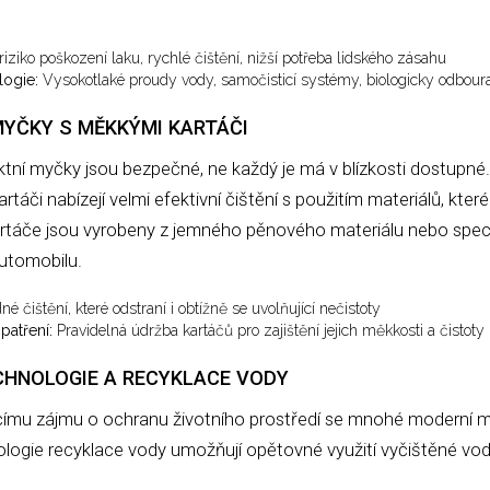
iziko poškození laku, rychlé čištění, nižší potřeba lidského zásahu
logie:
Vysokotlaké proudy vody, samočisticí systémy, biologicky odboura
YČKY S MĚKKÝMI KARTÁČI
tní myčky jsou bezpečné, ne každý je má v blízkosti dostupné
áči nabízejí velmi efektivní čištění s použitím materiálů, které 
rtáče jsou vyrobeny z jemného pěnového materiálu nebo speciáln
automobilu.
é čištění, které odstraní i obtížně se uvolňující nečistoty
patření:
Pravidelná údržba kartáčů pro zajištění jejich měkkosti a čistoty
CHNOLOGIE A RECYKLACE VODY
ímu zájmu o ochranu životního prostředí se mnohé moderní m
ologie recyklace vody umožňují opětovné využití vyčištěné vod