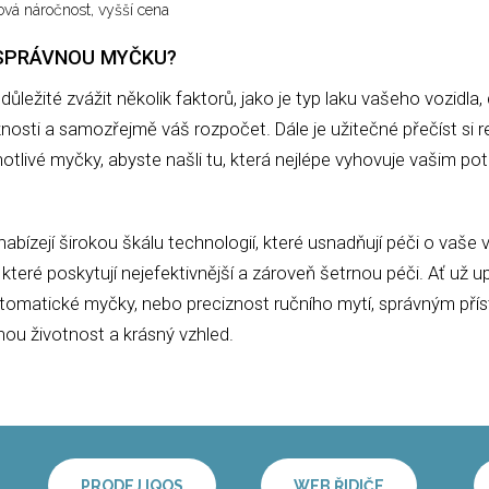
vá náročnost, vyšší cena
 SPRÁVNOU MYČKU?
 důležité zvážit několik faktorů, jako je typ laku vašeho vozidl
nosti a samozřejmě váš rozpočet. Dále je užitečné přečíst si 
otlivé myčky, abyste našli tu, která nejlépe vyhovuje vašim p
bízejí širokou škálu technologií, které usnadňují péči o vaše 
, které poskytují nejefektivnější a zároveň šetrnou péči. Ať už 
tomatické myčky, nebo preciznost ručního mytí, správným přís
ou životnost a krásný vzhled.
PRODEJ IQOS
WEB ŘIDIČE